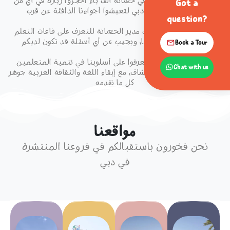
يسعدنا أن نرحّب بكم في حضانة ألف ياء احجزوا زيارة في أي من
Got a
فروعنا الأربعة في دبي لتعيشوا أجواءنا الدافئة عن قرب
question?
خلال جولتك، سيرافقك مدير الحضانة للتعرف على قاعات التعلم
لدينا، ويعرّفك بفريقنا، ويجيب عن أي أسئلة قد تكون لديكم
Book a Tour
إنها أفضل وسيلة لتتعرفوا على أسلوبنا في تنمية المتعلمين
Chat with us
الواثقين ومحبي الاستكشاف، مع إبقاء اللغة والثقافة العربية جوهر
كل ما نقدمه
مواقعنا
نحن فخورون باستقبالكم في فروعنا المنتشرة
في دبي